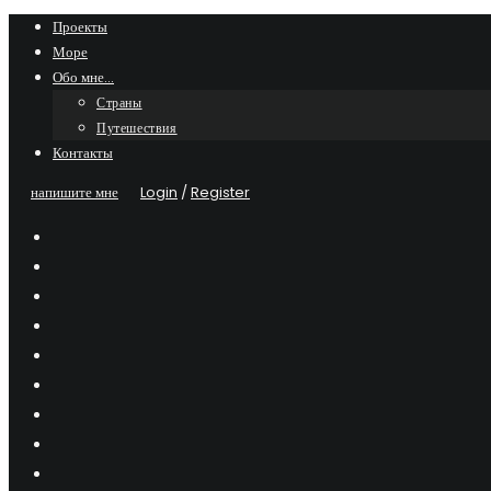
Skip
Проекты
Море
to
Обо мне…
content
Страны
Путешествия
Контакты
напишите мне
Login
/
Register