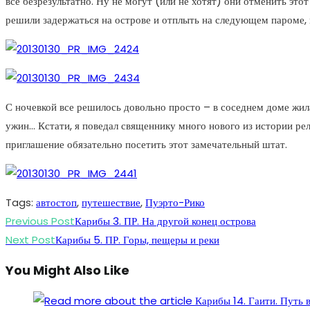
все безрезультатно. Ну не могут (или не хотят) они отменить эт
решили задержаться на острове и отплыть на следующем пароме,
С ночевкой все решилось довольно просто – в соседнем доме жила
ужин… Кстати, я поведал священнику много нового из истории ре
приглашение обязательно посетить этот замечательный штат.
Tags
:
автостоп
,
путешествие
,
Пуэрто-Рико
Read
Previous Post
Карибы 3. ПР. На другой конец острова
more
Next Post
Карибы 5. ПР. Горы, пещеры и реки
articles
You Might Also Like