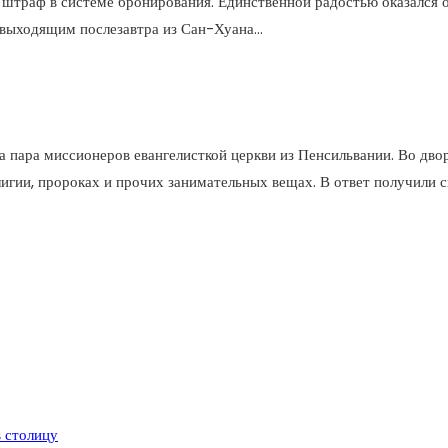
от штраф в системе бронирования. Единственной радостью оказался
 выходящим послезавтра из Сан-Хуана…
 пара миссионеров евангелисткой церкви из Пенсильвании. Во дворе
лигии, пророках и прочих занимательных вещах. В ответ получили 