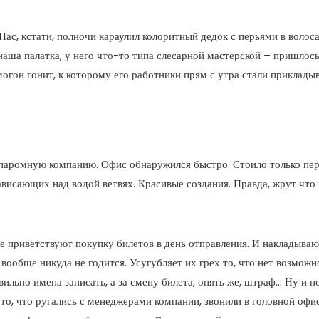
Нас, кстати, полночи караулил колоритный дедок с перьями в волоса
наша палатка, у него что-то типа слесарной мастерской – пришлось
огон гонит, к которому его работники прям с утра стали прикладыв
в паромную компанию. Офис обнаружился быстро. Стоило только п
висающих над водой ветвях. Красивые создания. Правда, жрут что 
е приветствуют покупку билетов в день отправления. И накладыва
вообще никуда не годится. Усугубляет их грех то, что нет возможно
авильно имена записать, а за смену билета, опять же, штраф… Ну и
то, что ругались с менеджерами компании, звонили в головной офис