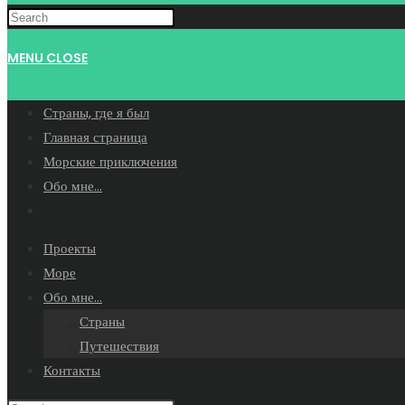
WEBSITE
MENU
CLOSE
SEARCH
Страны, где я был
Главная страница
Морские приключения
Обо мне…
Toggle
website
Проекты
search
Море
Обо мне…
Страны
Путешествия
Контакты