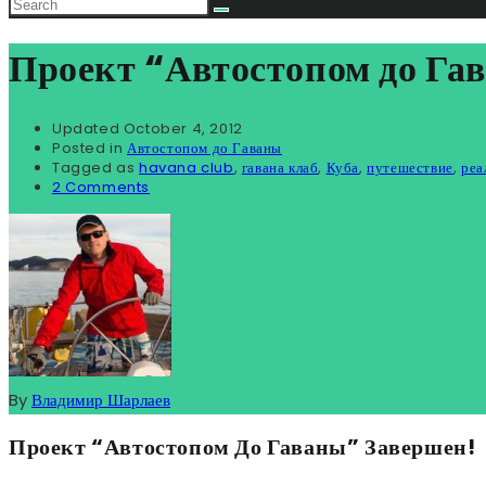
Проект “Автостопом до Га
Updated
October 4, 2012
Posted in
Автостопом до Гаваны
Tagged as
havana club
,
гавана клаб
,
Куба
,
путешествие
,
реа
2 Comments
By
Владимир Шарлаев
Проект “Автостопом До Гаваны” Завершен!