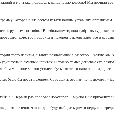
заданий и монтажа, подошел к концу. Было классно! Мы прошли вс
грамму, которая была весьма кстати нашим уставшим организмам.
ностью ручным способом! В небольшом здании фабрики, куда катег
 проверяют качество продукта и, наконец, упаковывают все в дере
ории этого напитка, а также познакомили с Маэстро – человеком, к
то удивительно вкусный напиток! И только самые дешевые его разн
в любом магазине можно увидеть бутылки этого напитка и народ его
летах было бы преступлением. Совершить его нам не позволили – Б
lin X”! Первый раз пробовал лобстеров – вкусно и не приходится м
совершенно точно, что когда я буду выбирать ром, в первую очере