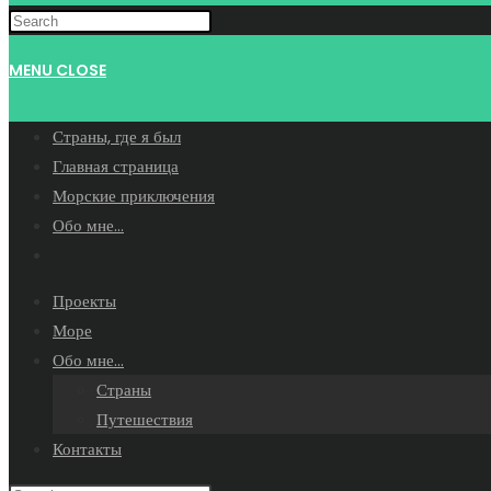
WEBSITE
MENU
CLOSE
SEARCH
Страны, где я был
Главная страница
Морские приключения
Обо мне…
Toggle
website
Проекты
search
Море
Обо мне…
Страны
Путешествия
Контакты