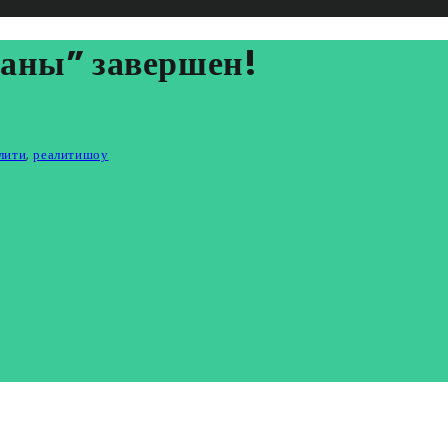
ваны” завершен!
лити
,
реалитишоу