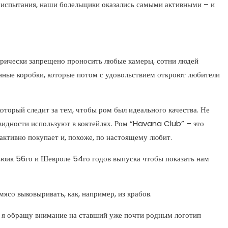
е испытания, наши болельщики оказались самыми активными – и
орически запрещено проносить любые камеры, сотни людей
вянные коробки, которые потом с удовольствием откроют любители
оторый следит за тем, чтобы ром был идеального качества. Не
овидности используют в коктейлях. Ром “Havana Club” – это
 активно покупает и, похоже, по настоящему любит.
ьюик 56го и Шевроле 54го годов выпуска чтобы показать нам
ясо выковыривать, как, например, из крабов.
дь я обращу внимание на ставший уже почти родным логотип