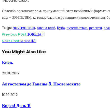
“Havana Club”.
Спасибо организатором, придумавший этот необычный формат, сп
вам – ЗРИТЕЛЯМ, которые следили за нашими приключениями, боле
Tags
:
havana club
,
гавана клаб
,
Куба
,
путешествие
,
реалити
,
реа
Read
Previous Post
ПОБЕДА!!!
more
Next Post
Белиз! 113!
articles
You Might Also Like
Киев.
20.06.2012
Автостопом до Гаваны 3. После мохито
10.10.2012
Видео! День 1!