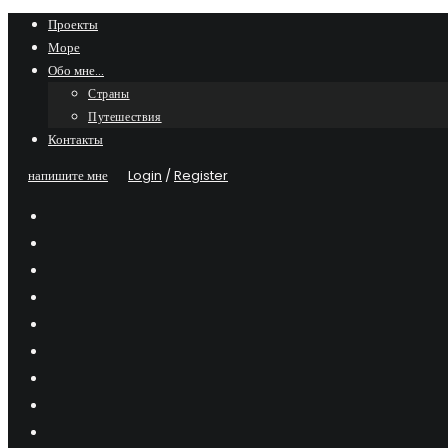
Skip
Проекты
Море
to
Обо мне…
content
Страны
Путешествия
Контакты
напишите мне
Login
/
Register