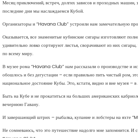
Месяц приключений, встреч, долгих зависов и проходных машин, 
последние дни мы наслаждаемся Кубой.
Организаторы и “Havana Сlub” устроили нам замечательную про
Оказывается, все знаменитые кубинские сигары изготовляют пол
удивительно ловко сортируют листья, сворачивают из них сигары,
по всему миру.
В музее рома “Havana Club” нам рассказали о производстве и ист
обошлось и без дегустации – если правильно пить чистый ром, э
национальное достояние Кубы. Это, кстати, видно и вне музея – 
Быть на Кубе и не прокатиться на больших американских кабрио
вечернюю Гавану.
И завершающий штрих – рыбалка, купание и лобстеры на яхте “Mar
Не сомневаюсь, что это путешествие надолго мне запомнится. И 