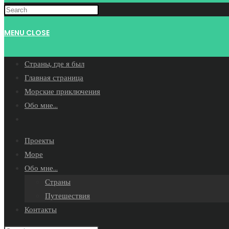
WEBSITE
MENU
CLOSE
SEARCH
Страны, где я был
Главная страница
Морские приключения
Обо мне…
Toggle
website
Проекты
search
Море
Обо мне…
Страны
Путешествия
Контакты