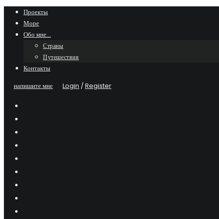
Skip
Проекты
Море
to
Обо мне…
content
Страны
Путешествия
Контакты
напишите мне
Login
/
Register