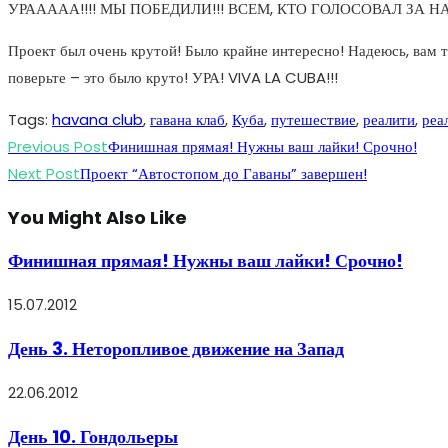
УРААААА!!!! МЫ ПОБЕДИЛИ!!! ВСЕМ, КТО ГОЛОСОВАЛ ЗА 
Проект был очень крутой! Было крайне интересно! Надеюсь, вам т
поверьте – это было круто! УРА! VIVA LA CUBA!!!
Tags
:
havana club
,
гавана клаб
,
Куба
,
путешествие
,
реалити
,
реа
Read
Previous Post
Финишная прямая! Нужны ваш лайки! Срочно!
more
Next Post
Проект “Автостопом до Гаваны” завершен!
articles
You Might Also Like
Финишная прямая! Нужны ваш лайки! Срочно!
15.07.2012
День 3. Неторопливое движение на Запад
22.06.2012
День 10. Гондольеры