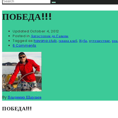
ПОБЕДА!!!
Updated
October 4, 2012
Posted in
Автостопом до Гаваны
Tagged as
havana club
,
гавана клаб
,
Куба
,
путешествие
,
реа
6 Comments
By
Владимир Шарлаев
ПОБЕДА!!!