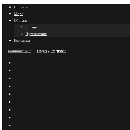
Skip
Проекты
Море
to
Обо мне…
content
Страны
Путешествия
Контакты
напишите мне
Login
/
Register