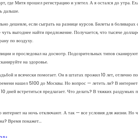
т, где Митя прошел регистрацию и улетел. А я остался до утра. Еха
ь дальше.
ьно дешевле, если сыграть на разнице курсов. Билеты в боливарах
е чуть выгоднее найти предложение. Получается, что тысяче долла
ану по воздуху.
лиции и проследовал на досмотр. Подозрительных типов сканируют н
сканируйте на здоровье.
дьбой и всячески помогает. Он в штатах прожил 10 лет, отлично по
 времени нашел 5100 до Москвы. Но вопрос — лететь ли? В интерне
 10 дней встретиться предлагает. Что делать? В тяжких раздумьях п
о интернет на ночь отключают. А так — все условия для жизни. Но
она? Время покажет…
a.ru