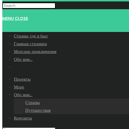
WEBSITE
MENU
CLOSE
SEARCH
Страны, где я был
Главная страница
Морские приключения
Обо мне…
Toggle
website
Проекты
search
Море
Обо мне…
Страны
Путешествия
Контакты