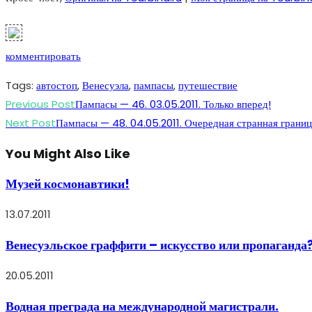
комментировать
Tags
:
автостоп
,
Венесуэла
,
пампасы
,
путешествие
Read
Previous Post
Пампасы — 46. 03.05.2011. Только вперед!
more
Next Post
Пампасы — 48. 04.05.2011. Очередная странная границ
articles
You Might Also Like
Музей космонавтики!
13.07.2011
Венесуэльское граффити – искусство или пропаганда
20.05.2011
Водная преграда на международной магистрали.