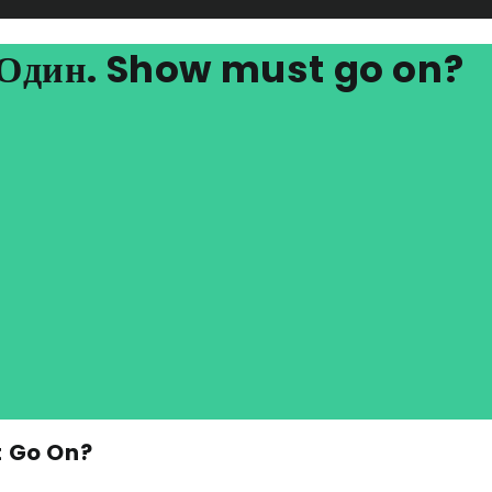
1 Один. Show must go on?
t Go On?