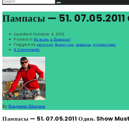
Пампасы — 51. 07.05.201
Updated
October 4, 2012
Posted in
На волю, в Пампасы!
Tagged as
автостоп
,
Венесуэла
,
пампасы
,
путешествие
0 Comments
By
Владимир Шарлаев
Пампасы — 51. 07.05.2011 Один. Show Mus