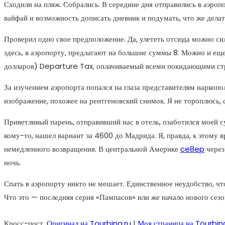
Сходили на пляж. Собрались. В середине дня отправились в аэропор
вайфай и возможность дописать дневник и подумать, что же делат
Проверил одно свое предположение. Да, улететь отсюда можно сил
здесь, в аэропорту, предлагают на большие суммы 8. Можно и ещ
долларов) Departure Tax, оплачиваемый всеми покидающими стр
За изучением аэропорта попался на глаза представителям наркопо
изображение, похожее на рентгеновский снимок. Я не тороплюсь, 
Приветливый парень, отправивший нас в отель, озаботился моей су
кому-то, нашел вариант за 4600 до Мадрида. Я, правда, к этому
немедленного возвращения. В центральной Америке
ce8ep
через
ночь.
Спать в аэропорту никто не мешает. Единственное неудобство, чт
Что это — последняя серия «Пампасов» или же начало нового сез
Кросс-пост,
Оригинал на Tourbina.ru
|
Моя страница на Tourbin