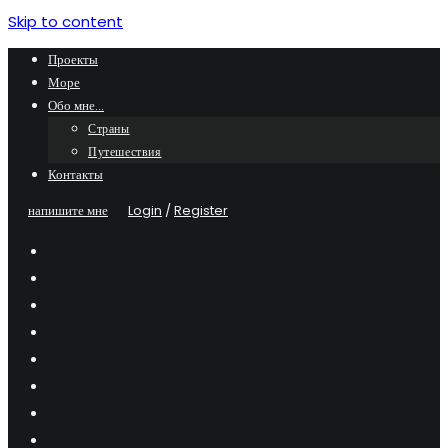
Skip to content
Проекты
Море
Обо мне…
Страны
Путешествия
Контакты
напишите мне
Login
/
Register