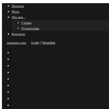
Skip
Проекты
Море
to
Обо мне…
content
Страны
Путешествия
Контакты
напишите мне
Login
/
Register