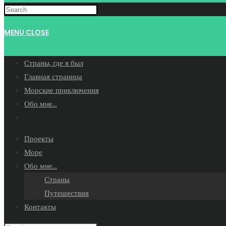
WEBSITE
MENU
CLOSE
SEARCH
Страны, где я был
Главная страница
Морские приключения
Обо мне…
Toggle
website
Проекты
search
Море
Обо мне…
Страны
Путешествия
Контакты