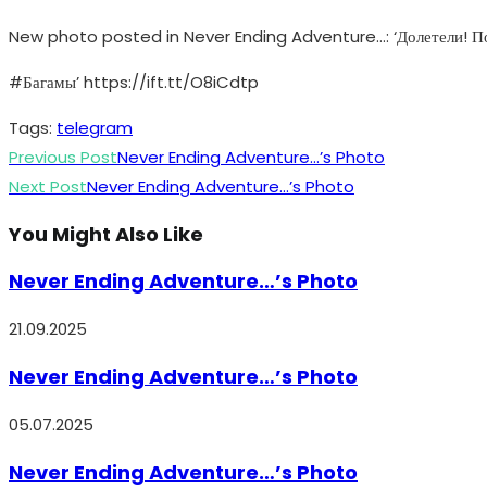
New photo posted in Never Ending Adventure…: ‘Долетели! По
#Багамы’ https://ift.tt/O8iCdtp
Tags
:
telegram
Read
Previous Post
Never Ending Adventure…’s Photo
more
Next Post
Never Ending Adventure…’s Photo
articles
You Might Also Like
Never Ending Adventure…’s Photo
21.09.2025
Never Ending Adventure…’s Photo
05.07.2025
Never Ending Adventure…’s Photo