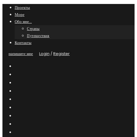
Skip
Проекты
Море
to
Обо мне…
content
Страны
Путешествия
Контакты
напишите мне
Login
/
Register