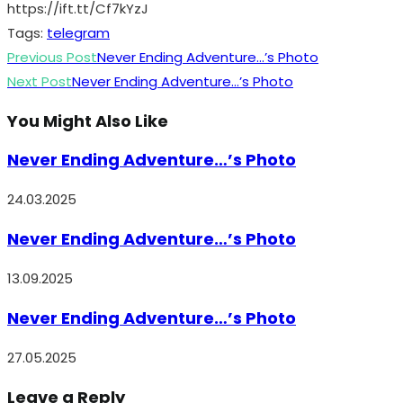
https://ift.tt/Cf7kYzJ
Tags
:
telegram
Read
Previous Post
Never Ending Adventure…’s Photo
more
Next Post
Never Ending Adventure…’s Photo
articles
You Might Also Like
Never Ending Adventure…’s Photo
24.03.2025
Never Ending Adventure…’s Photo
13.09.2025
Never Ending Adventure…’s Photo
27.05.2025
Leave a Reply