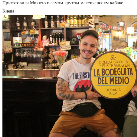
Приготовили Мохито в самом крутом мексикансокм кабаке
Киева!