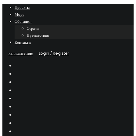
Skip
Проекты
Море
to
Обо мне…
content
Страны
Путешествия
Контакты
напишите мне
Login
/
Register