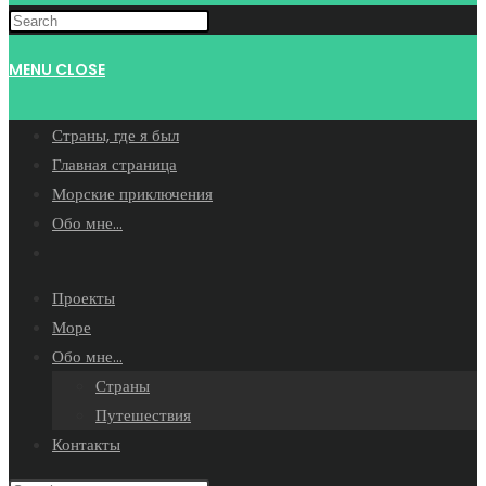
WEBSITE
MENU
CLOSE
SEARCH
Страны, где я был
Главная страница
Морские приключения
Обо мне…
Toggle
website
Проекты
search
Море
Обо мне…
Страны
Путешествия
Контакты