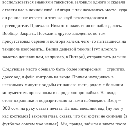
воспользоваться знаниями таксистов, заловили одного и сказали
отвезти нас в ночной клуб. «Ангар» – так называлось место, куда
он решил нас отвезти и этот же клуб рекомендовался в
путеводителе. Приехали. Никакого оживления не наблюдалось.
Вообще. Закрыт… Поехали в другое заведение, но там
присутствовал бармен и полтора калеки, чего-то пытавшиеся на
танцполе изобразить… Выпив дешевой текилы (тут алкоголь
заметно дешевле чем, например, в Питере), отправились дальше.
Следующее место обещало быть более интересным – стриптиз,
дресс код и фейс контроль на входе. Причем находилось в
нескольких минутах ходьбы от нашего геста, рядом с большим
монументом, прозванным в народе «попрошайка». На входе
стоят охранники и подозрительно за нами наблюдают. Вход –
300 сом, на руку ставят печать. На наш внешний вид (ну нет у
нас костюмов) закрыли глаза, сказав, что бы кофты не снимали (в
футболке совсем уже нельзя). Мы, правда, забыли о завете после