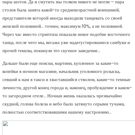
пары шотов. Да и смутить мы толком никого не могли – пара
столов была занята какой-то средневозрастной компанией,
представители которой иногда выходили танцевать со своей
женской половиной… точнее, максимум 10%, а не половиной.
Через час вместо стриптиза показали некое подобие восточного
танца, после чего мы, весьма уже надегустировшиеся самбуки и
прочей текилы, покинули это скучное заведение…
Дальше были еще поиски, мартини, купленное за какие-то
копейки в ночном магазине, начальник уголовного розыска,
севший к нам в такси и хваставшийся стволом, какие-то темные
личности, другой конец города и, наконец, пробуждение в каком-
то загородном отеле… Ночная жизнь оказалась чрезвычайно
скудной, голова болела и небо было затянуто серыми тучами,
полностью соответствовавшими нашему настроению…