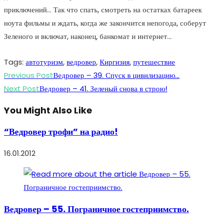
приключений… Так что спать, смотреть на остатках батареек
ноута фильмы и ждать, когда же закончится непогода, соберут
Зеленого и включат, наконец, банкомат и интернет…
Tags
:
автотуризм
,
ведровер
,
Киргизия
,
путешествие
Read
Previous Post
Ведровер – 39. Спуск в цивилизацию…
more
Next Post
Ведровер – 41. Зеленый снова в строю!
articles
You Might Also Like
“Ведровер трофи” на радио!
16.01.2012
Ведровер – 55. Пограничное гостеприимство.