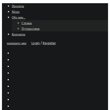
Skip
Проекты
Море
to
Обо мне…
content
Страны
Путешествия
Контакты
напишите мне
Login
/
Register