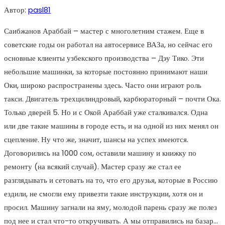
Автор:
pasl81
Саибжанов Араббай – мастер с многолетним стажем. Еще в
советские годы он работал на автосервисе ВАЗа, но сейчас его
основные клиенты узбекского производства – Дэу Тико. Эти
небольшие машинки, за которые постоянно принимают наши
Оки, широко распространены здесь. Часто они играют роль
такси. Двигатель трехцилиндровый, карбюраторный – почти Ока.
Только дверей 5. Но и с Окой Араббай уже сталкивался. Одна
или две такие машины в городе есть, и на одной из них менял он
сцепление. Ну что же, значит, шансы на успех имеются.
Договорились на 1000 сом, оставили машину и книжку по
ремонту (на всякий случай). Мастер сразу же стал ее
разглядывать и сетовать на то, что его друзья, которые в Россию
ездили, не смогли ему привезти такие инструкции, хотя он и
просил. Машину загнали на яму, молодой парень сразу же полез
под нее и стал что-то откручивать. А мы отправились на базар…