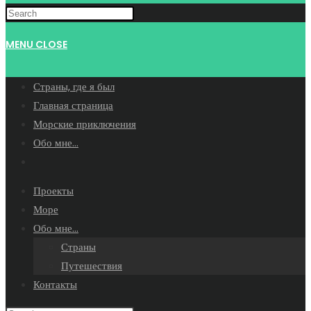
WEBSITE
MENU
CLOSE
SEARCH
Страны, где я был
Главная страница
Морские приключения
Обо мне…
Toggle
website
Проекты
search
Море
Обо мне…
Страны
Путешествия
Контакты