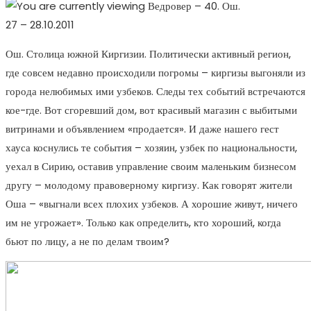
27 – 28.10.2011
Ош. Столица южной Киргизии. Политически активный регион,
где совсем недавно происходили погромы – киргизы выгоняли из
города нелюбимых ими узбеков. Следы тех событий встречаются
кое-где. Вот сгоревший дом, вот красивый магазин с выбитыми
витринами и объявлением «продается». И даже нашего гест
хауса коснулись те события – хозяин, узбек по национальности,
уехал в Сирию, оставив управление своим маленьким бизнесом
другу – молодому правоверному киргизу. Как говорят жители
Оша – «выгнали всех плохих узбеков. А хорошие живут, ничего
им не угрожает». Только как определить, кто хороший, когда
бьют по лицу, а не по делам твоим?