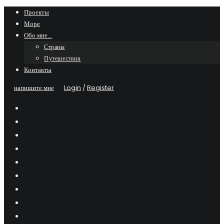
Skip
Проекты
Море
to
Обо мне…
content
Страны
Путешествия
Контакты
напишите мне
Login
/
Register