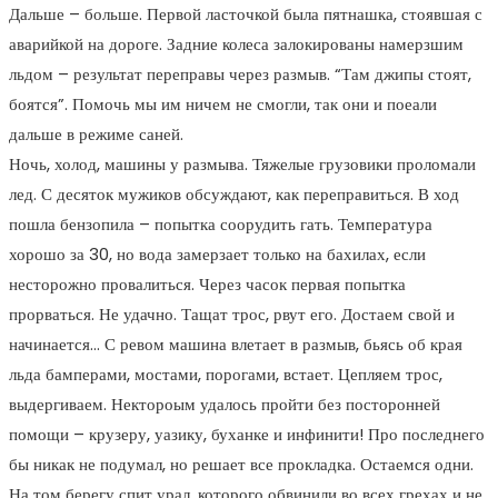
Дальше – больше. Первой ласточкой была пятнашка, стоявшая с
аварийкой на дороге. Задние колеса залокированы намерзшим
льдом – результат переправы через размыв. “Там джипы стоят,
боятся”. Помочь мы им ничем не смогли, так они и поеали
дальше в режиме саней.
Ночь, холод, машины у размыва. Тяжелые грузовики проломали
лед. С десяток мужиков обсуждают, как переправиться. В ход
пошла бензопила – попытка соорудить гать. Температура
хорошо за 30, но вода замерзает только на бахилах, если
несторожно провалиться. Через часок первая попытка
прорваться. Не удачно. Тащат трос, рвут его. Достаем свой и
начинается… С ревом машина влетает в размыв, бьясь об края
льда бамперами, мостами, порогами, встает. Цепляем трос,
выдергиваем. Нектороым удалось пройти без посторонней
помощи – крузеру, уазику, буханке и инфинити! Про последнего
бы никак не подумал, но решает все прокладка. Остаемся одни.
На том берегу спит урал, которого обвинили во всех грехах и не