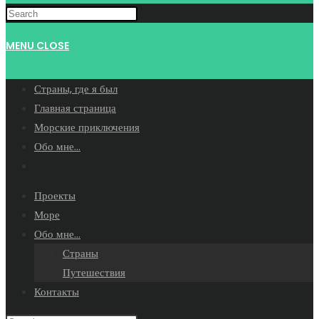
WEBSITE
MENU
CLOSE
SEARCH
Страны, где я был
Главная страница
Морские приключения
Обо мне…
Toggle
website
Проекты
search
Море
Обо мне…
Страны
Путешествия
Контакты