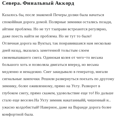
Севера. Финальный Аккорд
Казалось бы, после знакомой Печеры должн была начаться
спокоййная дорога домой. Полярные зимники остались позади,
айтине проблема. Но не тут тзаправи встреаются регулярно,
даже поесть найти не проблема. Но не тут то было!
Отличная дорога на Вуктыл, так понравившаяся нам несколько
дней назад, лказалась заметенной тольстым слоем
свежевыпавшего снега. Одинокая колея от чего-то весьма
большого хоть и позволяла двигаться вперед, но весьма
медленно и ненадежно. Снег закидывало в генератор, мигали
сигнальные лампочки. Решили развернуться поехать по другому
зимнику, более оживленному, прямо на Ухту. Разворот в
глубоком снегу, прямо скажем, удовольствие еще то! Но дальше
стало еще веселее.На Ухту зимник накатанныйй, чишенный и…
ужасно колдобистый! Наверное, даже на Варанде дорога более
комфортной была.