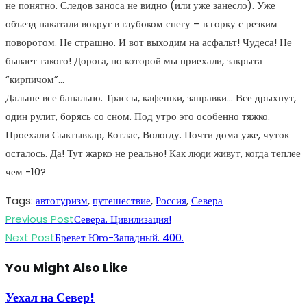
не понятно. Следов заноса не видно (или уже занесло). Уже
объезд накатали вокруг в глубоком снегу – в горку с резким
поворотом. Не страшно. И вот выходим на асфальт! Чудеса! Не
бывает такого! Дорога, по которой мы приехали, закрыта
“кирпичом”…
Дальше все банально. Трассы, кафешки, заправки… Все дрыхнут,
один рулит, борясь со сном. Под утро это особенно тяжко.
Проехали Сыктывкар, Котлас, Вологду. Почти дома уже, чуток
осталось. Да! Тут жарко не реально! Как люди живут, когда теплее
чем -10?
Tags
:
автотуризм
,
путешествие
,
Россия
,
Севера
Read
Previous Post
Севера. Цивилизация!
more
Next Post
Бревет Юго-Западный. 400.
articles
You Might Also Like
Уехал на Север!