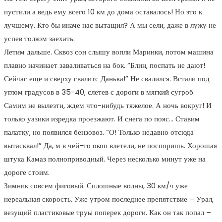
пустили а ведь ему всего 10 км до дома оставалось! Но это к
лучшему. Кто бы иначе нас вытащил? А мы сели, даже в лужу не
успев толком заехать.
Летим дальше. Сквоз сон слышу вопли Маринки, потом машина
плавно начинает заваливаться на бок. “Блин, поспать не дают!
Сейчас еще и сверху свалитс Данька!” Не свалился. Встали под
углом градусов в 35-40, слетев с дороги в мягкий сугроб.
Самим не вылезти, ждем что-нибудь тяжелое. А ночь вокруг! И
только уазики изредка проезжают. И снега по пояс… Ставим
палатку, но появился бензовоз. “О! Только недавно отсюда
вытасквал!” Да, м в чей-то окоп влетели, не поспоришь. Хорошая
штука Камаз полноприводный. Через несколько минут уже на
дороге стоим.
Зимник совсем фиговый. Сплошные волны, 30 км/ч уже
нереальная скорость. Уже утром последнее препятствие – Урал,
везущий пластиковые труы поперек дороги. Как он так попал –