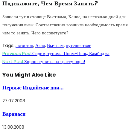
Подскажите, Чем Время Занять?
Зависли тут в столице Въетнама, Ханое, на несколько дней для
получения визы. Соответсвенно возникла необходимость время
чем то занять. Чего посоветуете?
Tags
:
автостоп
,
Азия
,
Вьетнам
,
путешествие
Read
Previous Post
Сидим, тупим… Пном-Пень, Камбоджа
more
Next Post
Хорош тупить, на трассу пора!
articles
You Might Also Like
Первые Индийские дни…
27.07.2008
Варанаси
13.08.2008