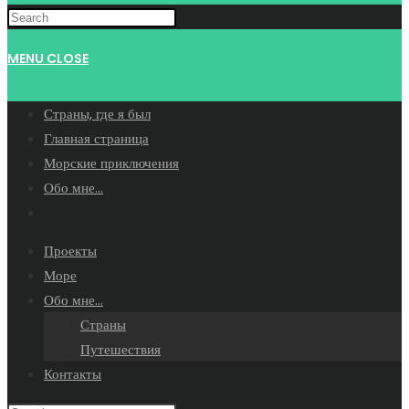
WEBSITE
MENU
CLOSE
SEARCH
Страны, где я был
Главная страница
Морские приключения
Обо мне…
Toggle
website
Проекты
search
Море
Обо мне…
Страны
Путешествия
Контакты