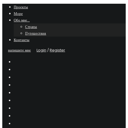
Skip
Проекты
Море
to
Обо мне…
content
Страны
Путешествия
Контакты
напишите мне
Login
/
Register