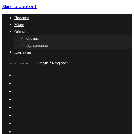
Skip to content
Проекты
Море
Обо мне…
Страны
Путешествия
Контакты
напишите мне
Login
/
Register