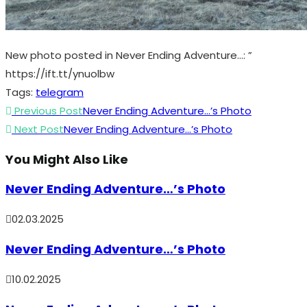
New photo posted in Never Ending Adventure…: ”
https://ift.tt/ynuolbw
Tags
:
telegram
Read
Previous Post
Never Ending Adventure…’s Photo
more
Next Post
Never Ending Adventure…’s Photo
articles
You Might Also Like
Never Ending Adventure…’s Photo
02.03.2025
Never Ending Adventure…’s Photo
10.02.2025