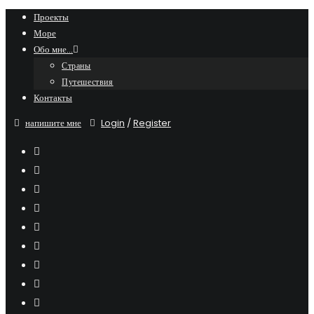
Skip
Проекты
Море
to
Обо мне…
content
Страны
Путешествия
Контакты
напишите мне
Login
/
Register