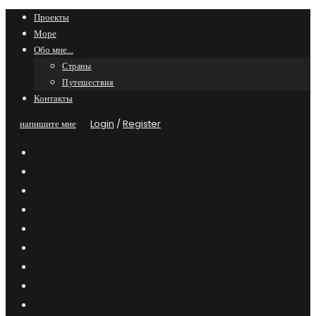
Skip
Проекты
Море
to
Обо мне…
content
Страны
Путешествия
Контакты
напишите мне
Login
/
Register