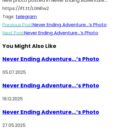
New photo posted in Never Ending Adventure…: ”
https://ift.tt/LGNl1w2
Tags
:
telegram
Read
Previous Post
Never Ending Adventure…’s Photo
more
Next Post
Never Ending Adventure…’s Photo
articles
You Might Also Like
Never Ending Adventure…’s Photo
05.07.2025
Never Ending Adventure…’s Photo
19.12.2025
Never Ending Adventure…’s Photo
27.05.2025