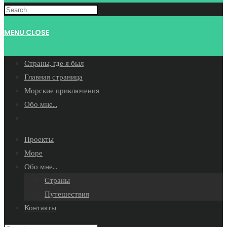
WEBSITE
MENU
CLOSE
SEARCH
Страны, где я был
Главная страница
Морские приключения
Обо мне…
Toggle
website
Проекты
search
Море
Обо мне…
Страны
Путешествия
Контакты