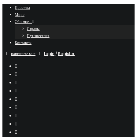
Skip
Проекты
Море
to
Обо мне…
content
Страны
Путешествия
Контакты
напишите мне
Login
/
Register