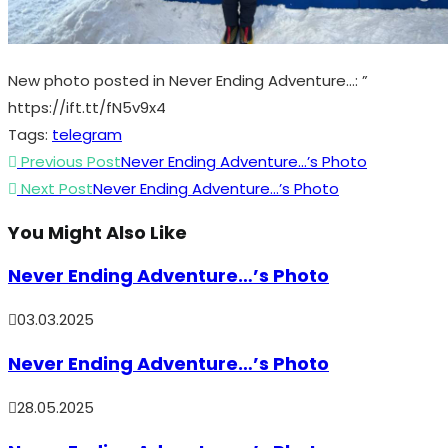
New photo posted in Never Ending Adventure…: ”
https://ift.tt/fN5v9x4
Tags
:
telegram
Read
Previous Post
Never Ending Adventure…’s Photo
more
Next Post
Never Ending Adventure…’s Photo
articles
You Might Also Like
Never Ending Adventure…’s Photo
03.03.2025
Never Ending Adventure…’s Photo
28.05.2025