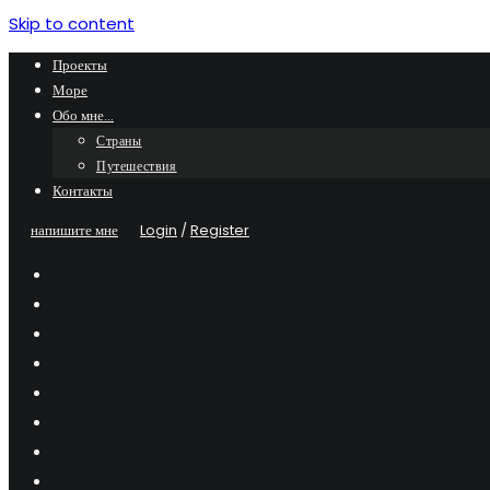
Skip to content
Проекты
Море
Обо мне…
Страны
Путешествия
Контакты
напишите мне
Login
/
Register