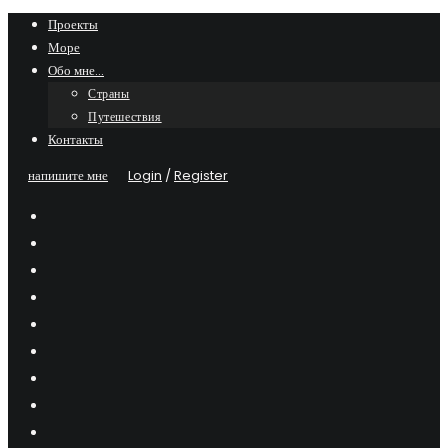
Skip
Проекты
Море
to
Обо мне…
content
Страны
Путешествия
Контакты
напишите мне
Login
/
Register