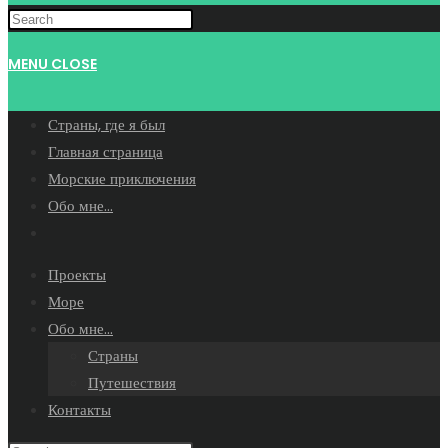
WEBSITE
MENU
CLOSE
SEARCH
Страны, где я был
Главная страница
Морские приключения
Обо мне…
Toggle
website
Проекты
search
Море
Обо мне…
Страны
Путешествия
Контакты