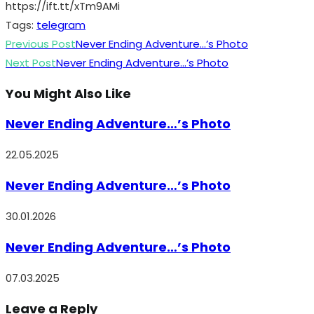
https://ift.tt/xTm9AMi
Tags
:
telegram
Read
Previous Post
Never Ending Adventure…’s Photo
more
Next Post
Never Ending Adventure…’s Photo
articles
You Might Also Like
Never Ending Adventure…’s Photo
22.05.2025
Never Ending Adventure…’s Photo
30.01.2026
Never Ending Adventure…’s Photo
07.03.2025
Leave a Reply