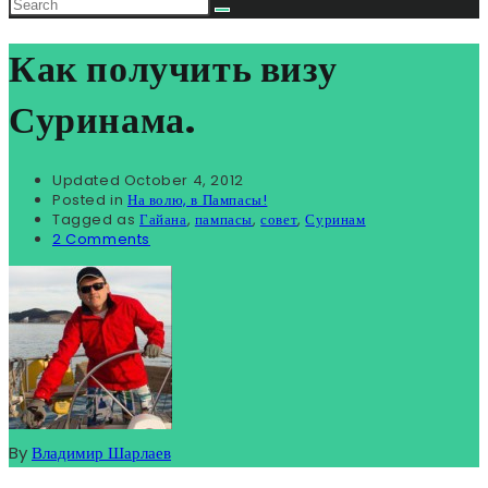
Как получить визу
Суринама.
Updated
October 4, 2012
Posted in
На волю, в Пампасы!
Tagged as
Гайана
,
пампасы
,
совет
,
Суринам
2 Comments
By
Владимир Шарлаев