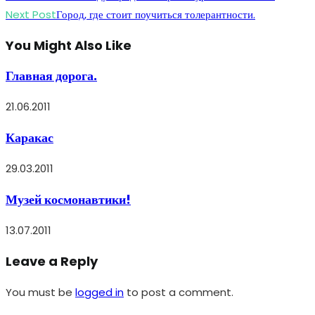
more
Next Post
Город, где стоит поучиться толерантности.
articles
You Might Also Like
Главная дорога.
21.06.2011
Каракас
29.03.2011
Музей космонавтики!
13.07.2011
Leave a Reply
You must be
logged in
to post a comment.