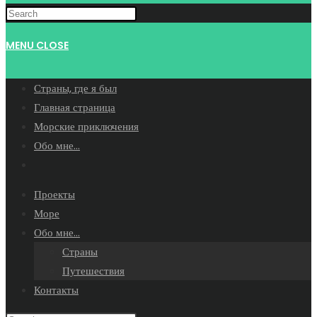
WEBSITE
MENU
CLOSE
SEARCH
Страны, где я был
Главная страница
Морские приключения
Обо мне…
Toggle
website
Проекты
search
Море
Обо мне…
Страны
Путешествия
Контакты