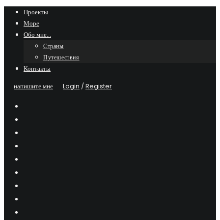
Skip
Проекты
Море
to
Обо мне…
content
Страны
Путешествия
Контакты
напишите мне
Login
/
Register