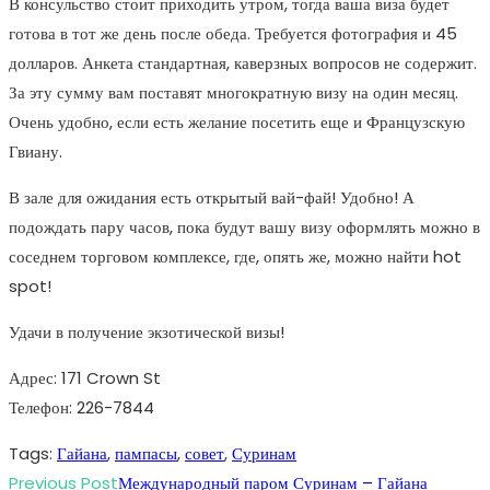
В консульство стоит приходить утром, тогда ваша виза будет
готова в тот же день после обеда. Требуется фотография и 45
долларов. Анкета стандартная, каверзных вопросов не содержит.
За эту сумму вам поставят многократную визу на один месяц.
Очень удобно, если есть желание посетить еще и Французскую
Гвиану.
В зале для ожидания есть открытый вай-фай! Удобно! А
подождать пару часов, пока будут вашу визу оформлять можно в
соседнем торговом комплексе, где, опять же, можно найти hot
spot!
Удачи в получение экзотической визы!
Адрес: 171 Crown St
Телефон: 226-7844
Tags
:
Гайана
,
пампасы
,
совет
,
Суринам
Read
Previous Post
Международный паром Суринам – Гайана