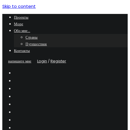
Skip to content
Проекты
Море
Обо мне…
Страны
Путешествия
Контакты
напишите мне
Login
/
Register