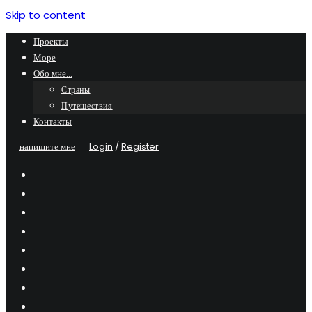
Skip to content
Проекты
Море
Обо мне…
Страны
Путешествия
Контакты
напишите мне
Login
/
Register