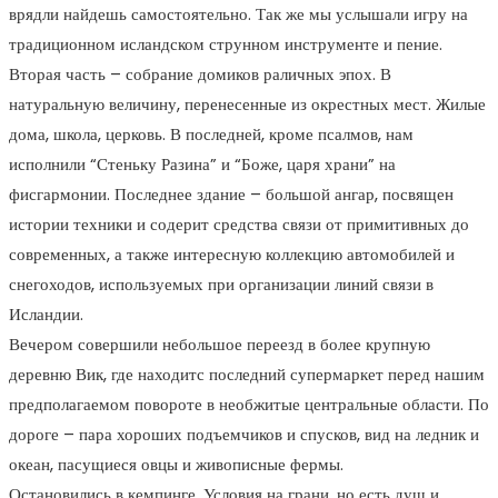
врядли найдешь самостоятельно. Так же мы услышали игру на
традиционном исландском струнном инструменте и пение.
Вторая часть – собрание домиков раличных эпох. В
натуральную величину, перенесенные из окрестных мест. Жилые
дома, школа, церковь. В последней, кроме псалмов, нам
исполнили “Стеньку Разина” и “Боже, царя храни” на
фисгармонии. Последнее здание – большой ангар, посвящен
истории техники и содерит средства связи от примитивных до
современных, а также интересную коллекцию автомобилей и
снегоходов, используемых при организации линий связи в
Исландии.
Вечером совершили небольшое переезд в более крупную
деревню Вик, где находитс последний супермаркет перед нашим
предполагаемом повороте в необжитые центральные области. По
дороге – пара хороших подъемчиков и спусков, вид на ледник и
океан, пасущиеся овцы и живописные фермы.
Остановились в кемпинге. Условия на грани, но есть душ и