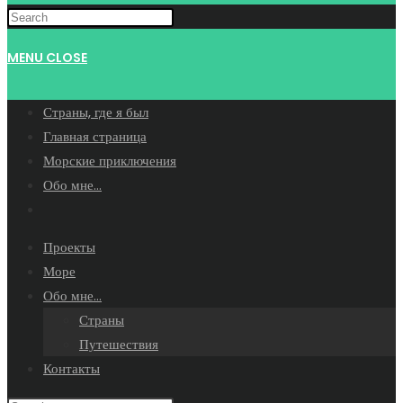
WEBSITE
MENU
CLOSE
SEARCH
Страны, где я был
Главная страница
Морские приключения
Обо мне…
Toggle
website
Проекты
search
Море
Обо мне…
Страны
Путешествия
Контакты