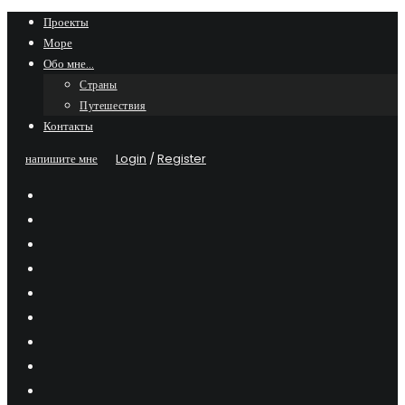
Skip
Проекты
Море
to
Обо мне…
content
Страны
Путешествия
Контакты
напишите мне
Login
/
Register