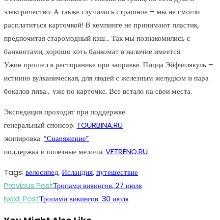
электричество. А также случилось страшное – мы не смогли
расплатиться карточкой! В кемпинге не принимают пластик,
предпочитая старомодный кэш… Так мы познакомились с
банкнотами, хорошо хоть банкомат в наличие имеется.
Ужин прошел в ресторанике при заправке. Пицца Эйфэллякуль –
истинно вулканическая, для людей с железным желудком и пара
бокалов пива… уже по карточке. Все встало на свои места.
Экспедиция проходит при поддержке:
генеральный спонсор:
TOURBINA.RU
экипировка:
“Снаряжение”
поддержка и полезные мелочи:
VETRENO.RU
Tags
:
велосипед
,
Исландия
,
путешествие
Read
Previous Post
Тропами викингов. 27 июля
more
Next Post
Тропами викингов. 30 июля
articles