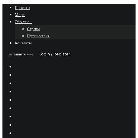
Skip
Проекты
Море
to
Обо мне…
content
Страны
Путешествия
Контакты
напишите мне
Login
/
Register