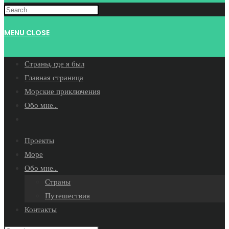
WEBSITE
MENU
CLOSE
SEARCH
Страны, где я был
Главная страница
Морские приключения
Обо мне…
Toggle
website
Проекты
search
Море
Обо мне…
Страны
Путешествия
Контакты