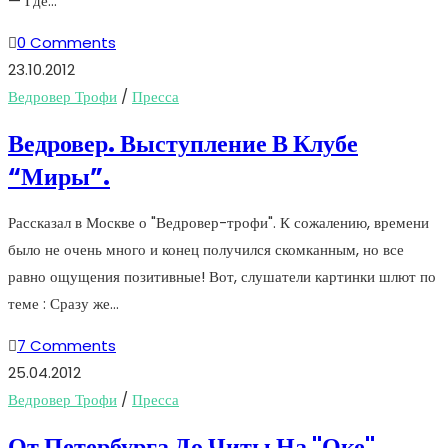
— Где…
0 Comments
23.10.2012
Ведровер Трофи
/
Пресса
Ведровер. Выступление В Клубе
“Миры”.
Рассказал в Москве о "Ведровер-трофи". К сожалению, времени
было не очень много и конец получился скомканным, но все
равно ощущения позитивные! Вот, слушатели картинки шлют по
теме : Сразу же…
7 Comments
25.04.2012
Ведровер Трофи
/
Пресса
От Петербурга До Читы На "Оке"