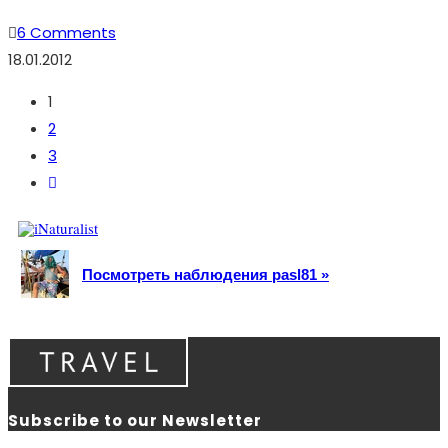
6 Comments
18.01.2012
1
2
3
Go
to
the
next
Посмотреть наблюдения pasl81 »
page
Subscribe to our Newsletter