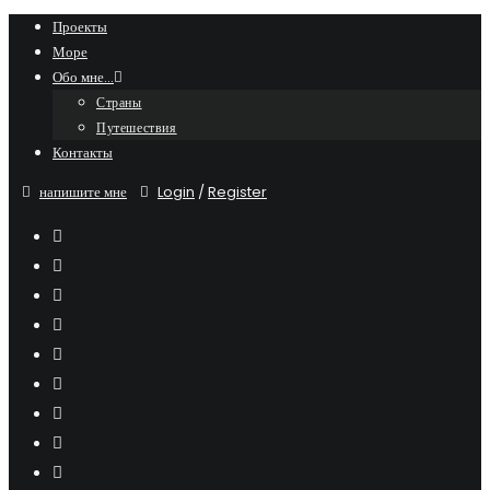
Skip
Проекты
Море
to
Обо мне…
content
Страны
Путешествия
Контакты
напишите мне
Login
/
Register