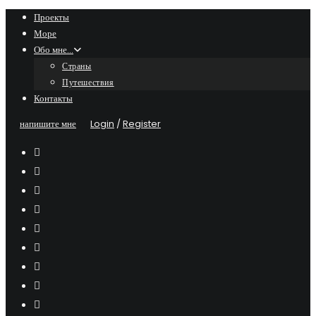
Skip
Проекты
Море
to
Обо мне…
content
Страны
Путешествия
Контакты
напишите мне
Login
/
Register