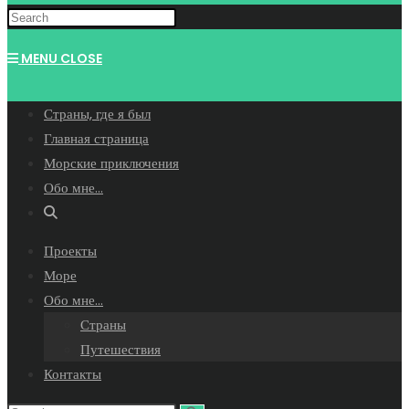
WEBSITE
MENU
CLOSE
SEARCH
Страны, где я был
Главная страница
Морские приключения
Обо мне…
Toggle
website
Проекты
search
Море
Обо мне…
Страны
Путешествия
Контакты