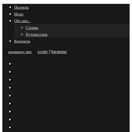
Skip
Проекты
Море
to
Обо мне…
content
Страны
Путешествия
Контакты
напишите мне
Login
/
Register