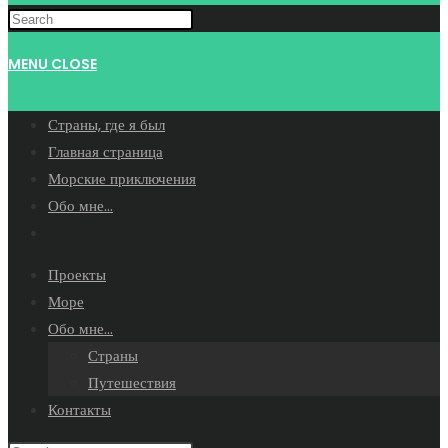
WEBSITE
MENU
CLOSE
SEARCH
Страны, где я был
Главная страница
Морские приключения
Обо мне…
Toggle
website
Проекты
search
Море
Обо мне…
Страны
Путешествия
Контакты