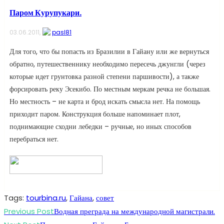
Паром Курупукари.
03.06.2011,
pasl81
Для того, что бы попасть из Бразилии в Гайану или же вернуться
обратно, путешественнику необходимо пересечь джунгли (через
которые идет грунтовка разной степени паршивости), а также
форсировать реку Эсекибо. По местным меркам речка не большая.
Но местность – не карта и брод искать смысла нет. На помощь
приходит паром. Конструкция больше напоминает плот,
поднимающие сходни лебедки – ручные, но иных способов
перебраться нет.
Tags
:
tourbina.ru
,
Гайана
,
совет
Read
Previous Post
Водная преграда на международной магистрали.