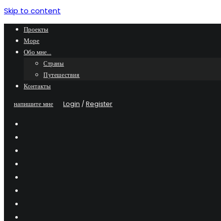
Skip to content
Проекты
Море
Обо мне…
Страны
Путешествия
Контакты
напишите мне
Login
/
Register