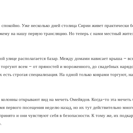
спокойно. Уже несколько дней столица Сирии живет практически б
жему на нашу первую трансляцию. Но теперь с нами местный житель
ой улице располагается базар. Между домами нависает крыша – вс
е торгуют всем – от пряностей и мороженного, до свадебных нарядо
 есть строгая специализация. На одной только коврами торгуют, на
колонны открывают вид на мечеть Омейядов. Когда-то эта мечеть б
мя первого посещения неделю назад, но их тут действительно мног
е принято и они чувствуют себя в безопасности. К тому же, их подк
.