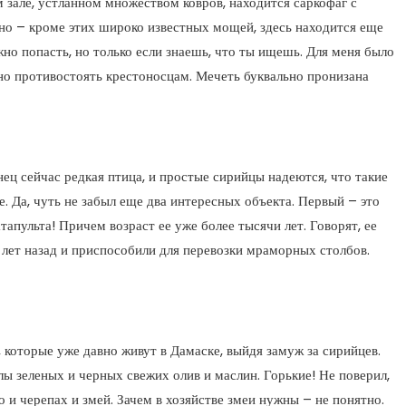
 зале, устланном множеством ковров, находится саркофаг с
сно – кроме этих широко известных мощей, здесь находится еще
но попасть, но только если знаешь, что ты ищешь. Для меня было
шно противостоять крестоносцам. Мечеть буквально пронизана
нец сейчас редкая птица, и простые сирийцы надеются, что такие
. Да, чуть не забыл еще два интересных объекта. Первый – это
апульта! Причем возраст ее уже более тысячи лет. Говорят, ее
 лет назад и приспособили для перевозки мраморных столбов.
 которые уже давно живут в Дамаске, выйдя замуж за сирийцев.
лы зеленых и черных свежих олив и маслин. Горькие! Не поверил,
 и черепах и змей. Зачем в хозяйстве змеи нужны – не понятно.