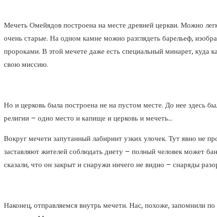
Мечеть Омейядов построена на месте древней церкви. Можно легко
очень старые. На одном камне можно разглядеть барельеф, изобр
пророками. В этой мечете даже есть специальный минарет, куда ка
свою миссию.
Но и церковь была построена не на пустом месте. До нее здесь бы
религии – одно место и капище и церковь и мечеть…
Вокруг мечети запутанный лабиринт узких улочек. Тут явно не п
заставляют жителей соблюдать диету – полный человек может бана
сказали, что он закрыт и снаружи ничего не видно – снаряды ра
Наконец, отправляемся внутрь мечети. Нас, похоже, запомнили по