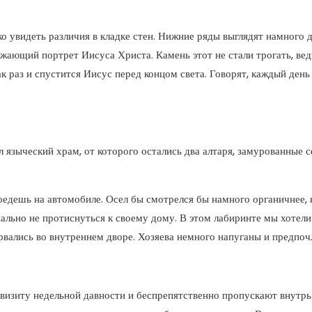
 увидеть различия в кладке стен. Нижние ряды выглядят намного д
ажающий портрет Иисуса Христа. Камень этот не стали трогать, ве
к раз и спустится Иисус перед концом света. Говорят, каждый день
л языческий храм, от которого остались два алтаря, замурованные с
роедешь на автомобиле. Осел бы смотрелся бы намного органичнее,
льно не протиснуться к своему дому. В этом лабиринте мы хотели 
зорвались во внутреннем дворе. Хозяева немного напуганы и предп
 визиту недельной давности и беспрепятственно пропускают внутрь.