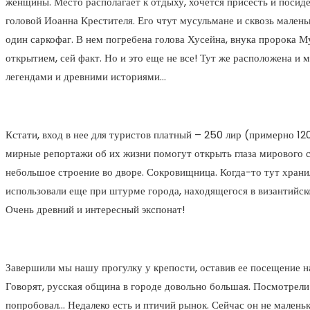
женщины. Место располагает к отдыху, хочется присесть и посид
головой Иоанна Крестителя. Его чтут мусульмане и сквозь мален
один саркофаг. В нем погребена голова Хусейна, внука пророка М
открытием, сей факт. Но и это еще не все! Тут же расположена 
легендами и древними историями…
Кстати, вход в нее для туристов платный – 250 лир (примерно 120
мирные репортажи об их жизни помогут открыть глаза мирового со
небольшое строение во дворе. Сокровищница. Когда-то тут хранила
использовали еще при штурме города, находящегося в византийск
Очень древний и интересный экспонат!
Завершили мы нашу прогулку у крепости, оставив ее посещение на
Говорят, русская община в городе довольно большая. Посмотрели 
попробовал… Недалеко есть и птичий рынок. Сейчас он не маленьк