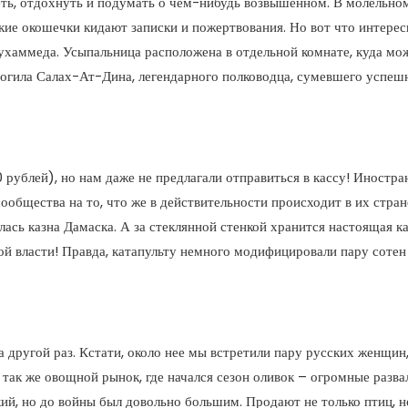
еть, отдохнуть и подумать о чем-нибудь возвышенном. В молельном
ькие окошечки кидают записки и пожертвования. Но вот что интере
ухаммеда. Усыпальница расположена в отдельной комнате, куда мож
и могила Салах-Ат-Дина, легендарного полководца, сумевшего успе
 рублей), но нам даже не предлагали отправиться в кассу! Иностра
общества на то, что же в действительности происходит в их стране
сь казна Дамаска. А за стеклянной стенкой хранится настоящая кат
ой власти! Правда, катапульту немного модифицировали пару сотен
 другой раз. Кстати, около нее мы встретили пару русских женщин,
так же овощной рынок, где начался сезон оливок – огромные разва
ий, но до войны был довольно большим. Продают не только птиц, но