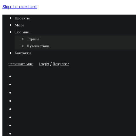
Skip to content
Проекты
Море
Обо мне…
Страны
Путешествия
Контакты
напишите мне
Login
/
Register