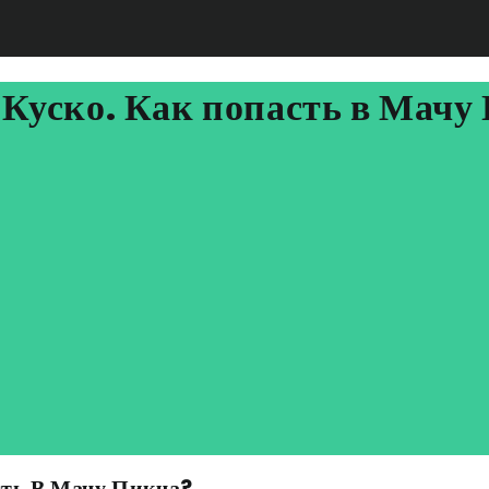
 Куско. Как попасть в Мачу
сть В Мачу Пикча?