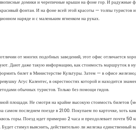
живописные домики и черепичные крыши на фоне гор. И радужные ф
расивый фонтан. И на фоне всей этой красоты — толпы туристов и 
ционном наряде и с маленьким ягненком на руках.
 отличии от многих подобных заведений, этот офис отличается х
руют. Дают даже такую информацию, как стоимость маршруток в ну
ормить билет в Министерстве Культуры. Затем — в офисе железнод
еревушку Агус Калентес, в окрестностях которой и находится знаме
етодами обычных туристов. Только без помощи гидов.
вной площади. Не смотря на крайне высокую стоимость билетов (
 на самом последнем поезде в 21:00. Покупаем по карточке, хоть как
сквозь горы. Поезд идет примерно 2 часа и преодолевает почти 50 
. Будет стимул выяснить, действительно ли железка единственный в