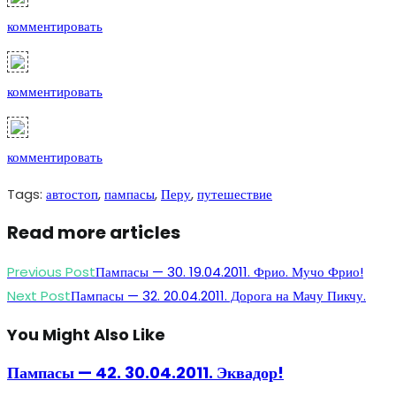
комментировать
комментировать
комментировать
Tags
:
автостоп
,
пампасы
,
Перу
,
путешествие
Read more articles
Previous Post
Пампасы — 30. 19.04.2011. Фрио. Мучо Фрио!
Next Post
Пампасы — 32. 20.04.2011. Дорога на Мачу Пикчу.
You Might Also Like
Пампасы — 42. 30.04.2011. Эквадор!