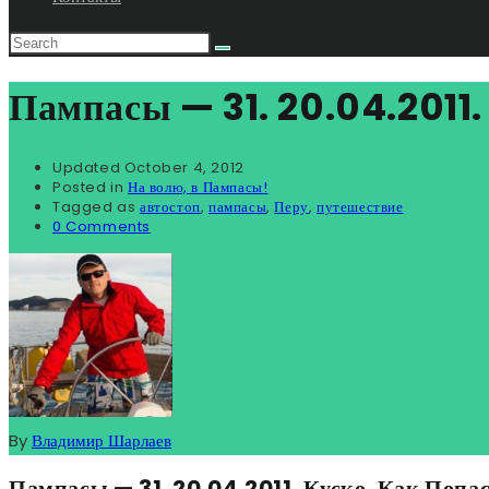
Пампасы — 31. 20.04.2011.
Updated
October 4, 2012
Posted in
На волю, в Пампасы!
Tagged as
автостоп
,
пампасы
,
Перу
,
путешествие
0 Comments
By
Владимир Шарлаев
Пампасы — 31. 20.04.2011. Куско. Как Попа