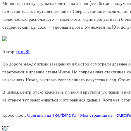
Министерство культуры находится на авеню (кто бы мог подумать
самостоятельные путешественники. Сперва стоишь в окошко, где т
наличностью располагаете — можно этот офис пропустить и билет
студенческий! Да, соло — удобная валюта. Умножаем на 10 и полу
Автор:
pasl81
По дороге между этими заведениями быстро осмотрели древнее с
перетекают в древние стены Инков. Но современная стеклянная к
изысканиях Инков, выставка современного искусства и сад. Стоит
В целом, центр Куско красивый, с узкими крутыми улочками и инт
не станем тут задерживаться и отправимся дальше. Хотя нет, сто
Кросс-пост,
Оригинал на Tourbina.ru
|
Моя страница на Tourbin