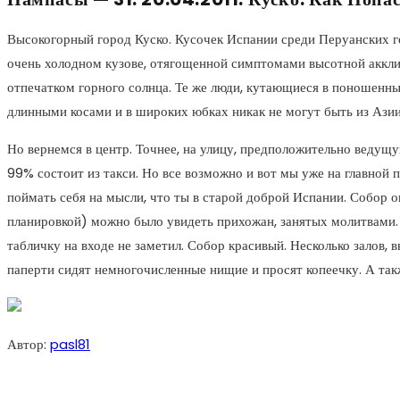
Высокогорный город Куско. Кусочек Испании среди Перуанских го
очень холодном кузове, отягощенной симптомами высотной акклим
отпечатком горного солнца. Те же люди, кутающиеся в поношенны
длинными косами и в широких юбках никак не могут быть из Азии
Но вернемся в центр. Точнее, на улицу, предположительно ведущу
99% состоит из такси. Но все возможно и вот мы уже на главной
поймать себя на мысли, что ты в старой доброй Испании. Собор о
планировкой) можно было увидеть прихожан, занятых молитвами. К
табличку на входе не заметил. Собор красивый. Несколько залов, в
паперти сидят немногочисленные нищие и просят копеечку. А так
Автор:
pasl81