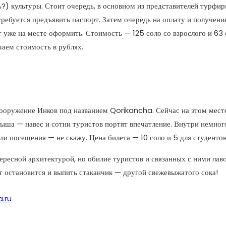
?) культуры. Стоит очередь, в основном из представителей турфи
ребуется предъявить паспорт. Затем очередь на оплату и получение
 уже на месте оформить. Стоимость — 125 соло со взрослого и 63
чаем стоимость в рублях.
ооружение Инков под названием Qorikancha. Сейчас на этом месте
рыша — навес и сотни туристов портят впечатление. Внутри немног
 ли посещения — не скажу. Цена билета — 10 соло и 5 для студент
ересной архитектурой, но обилие туристов и связанных с ними лаво
ит остановится и выпить стаканчик — другой свежевыжатого сока!
a.ru