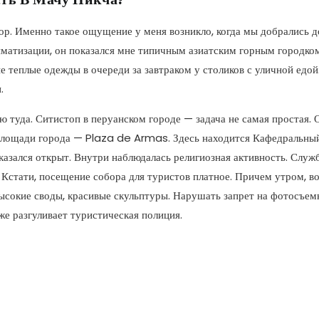
р. Именно такое ощущение у меня возникло, когда мы добрались до
атизации, он показался мне типичным азиатским горным городком.
е теплые одежды в очереди за завтраком у столиков с уличной едо
.
ю туда. Ситистоп в перуанском городе — задача не самая простая. 
 площади города — Plaza de Armas. Здесь находится Кафедральный 
казался открыт. Внутри наблюдалась религиозная активность. Служб
стати, посещение собора для туристов платное. Причем утром, во 
ысокие своды, красивые скульптуры. Нарушать запрет на фотосъемку 
же разгуливает туристическая полиция.