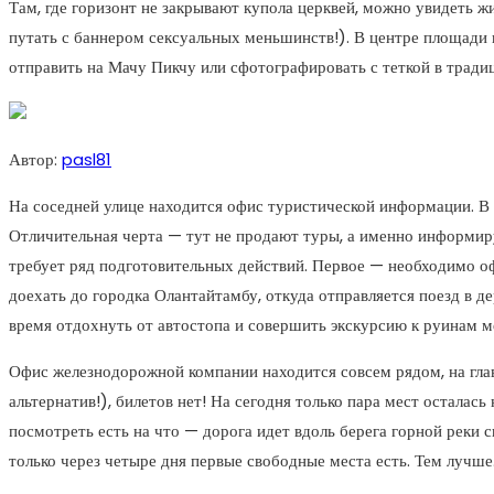
Там, где горизонт не закрывают купола церквей, можно увидеть 
путать с баннером сексуальных меньшинств!). В центре площади к
отправить на Мачу Пикчу или сфотографировать с теткой в тради
Автор:
pasl81
На соседней улице находится офис туристической информации. В
Отличительная черта — тут не продают туры, а именно информи
требует ряд подготовительных действий. Первое — необходимо оф
доехать до городка Олантайтамбу, откуда отправляется поезд в д
время отдохнуть от автостопа и совершить экскурсию к руинам м
Офис железнодорожной компании находится совсем рядом, на гла
альтернатив!), билетов нет! На сегодня только пара мест осталась
посмотреть есть на что — дорога идет вдоль берега горной реки 
только через четыре дня первые свободные места есть. Тем лучше