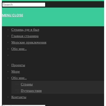
WEBSITE
MENU
CLOSE
SEARCH
Страны, где я был
Главная страница
Морские приключения
Обо мне…
Toggle
website
Проекты
search
Море
Обо мне…
Страны
Путешествия
Контакты