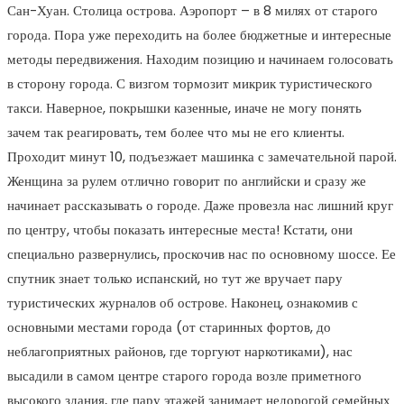
Сан-Хуан. Столица острова. Аэропорт – в 8 милях от старого
города. Пора уже переходить на более бюджетные и интересные
методы передвижения. Находим позицию и начинаем голосовать
в сторону города. С визгом тормозит микрик туристического
такси. Наверное, покрышки казенные, иначе не могу понять
зачем так реагировать, тем более что мы не его клиенты.
Проходит минут 10, подъезжает машинка с замечательной парой.
Женщина за рулем отлично говорит по английски и сразу же
начинает рассказывать о городе. Даже провезла нас лишний круг
по центру, чтобы показать интересные места! Кстати, они
специально развернулись, проскочив нас по основному шоссе. Ее
спутник знает только испанский, но тут же вручает пару
туристических журналов об острове. Наконец, ознакомив с
основными местами города (от старинных фортов, до
неблагоприятных районов, где торгуют наркотиками), нас
высадили в самом центре старого города возле приметного
высокого здания, где пару этажей занимает недорогой семейных