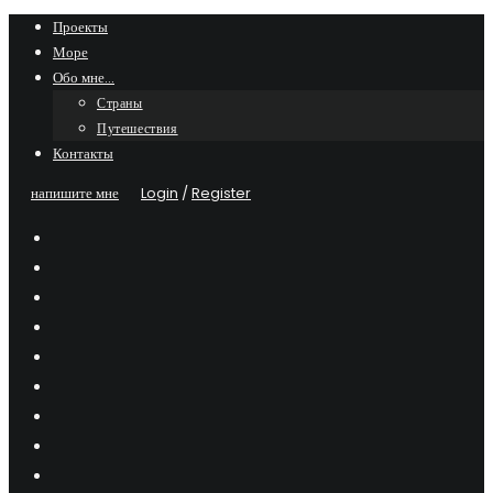
Skip
Проекты
Море
to
Обо мне…
content
Страны
Путешествия
Контакты
напишите мне
Login
/
Register