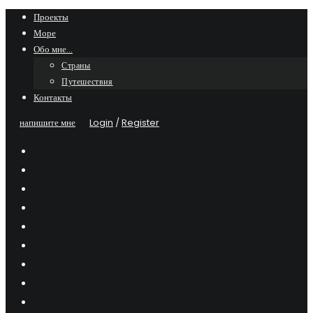
Skip
Проекты
Море
to
Обо мне…
content
Страны
Путешествия
Контакты
напишите мне
Login
/
Register