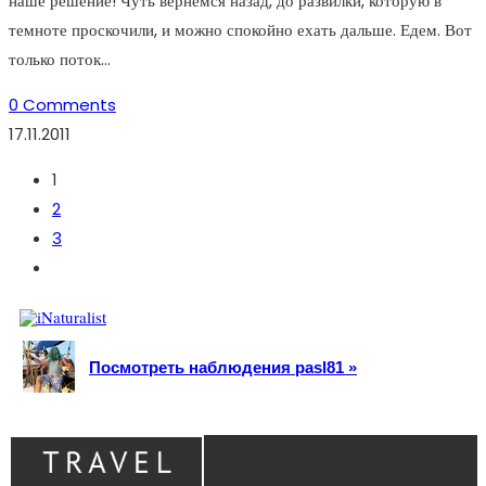
наше решение! Чуть вернемся назад, до развилки, которую в
темноте проскочили, и можно спокойно ехать дальше. Едем. Вот
только поток…
0 Comments
17.11.2011
1
2
3
Go
to
the
next
Посмотреть наблюдения pasl81 »
page