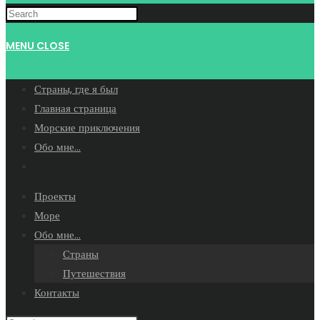
WEBSITE
MENU
CLOSE
SEARCH
Страны, где я был
Главная страница
Морские приключения
Обо мне…
Toggle
website
Проекты
search
Море
Обо мне…
Страны
Путешествия
Контакты